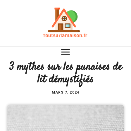
Aller
au
contenu
3 mythes sur les punaises de
lit démystifiés
MARS 7, 2024