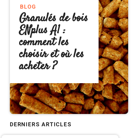
BLOG
Granulés de bois
ENplus A1 :
comment les
choisir et où les
acheter ?
DERNIERS ARTICLES