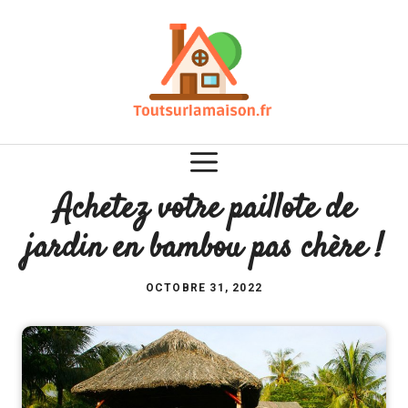
Aller
au
contenu
Achetez votre paillote de
jardin en bambou pas chère !
OCTOBRE 31, 2022