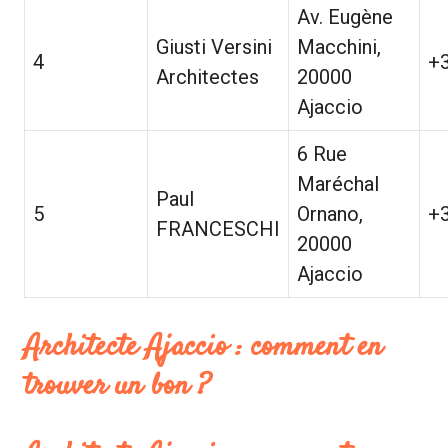
Av. Eugène
Giusti Versini
Macchini,
4
+
Architectes
20000
Ajaccio
6 Rue
Maréchal
Paul
5
Ornano,
+
FRANCESCHI
20000
Ajaccio
Architecte Ajaccio : comment en
trouver un bon ?