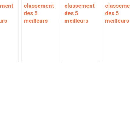
ement
classement
classement
classeme
des 5
des 5
des 5
urs
meilleurs
meilleurs
meilleurs