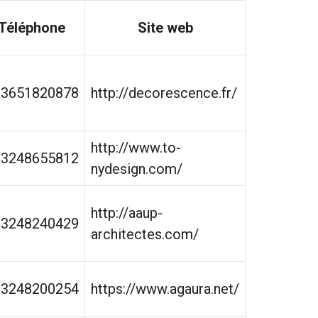
Téléphone
Site web
33651820878
http://decorescence.fr/
http://www.to-
33248655812
nydesign.com/
http://aaup-
33248240429
architectes.com/
33248200254
https://www.agaura.net/