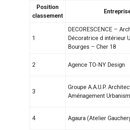
Position
Entrepris
classement
DECORESCENCE – Arch
1
Décoratrice d intérieur 
Bourges – Cher 18
2
Agence TO-NY Design
Groupe A.A.U.P. Archite
3
Aménagement Urbanism
4
Agaura (Atelier Gaucher