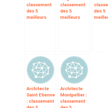
classement
classement
class
des 5
des 5
des 5
meilleurs
meilleurs
meille
Architecte
Architecte
Saint Etienne
Montpellier :
: classement
classement
des 5
des 5