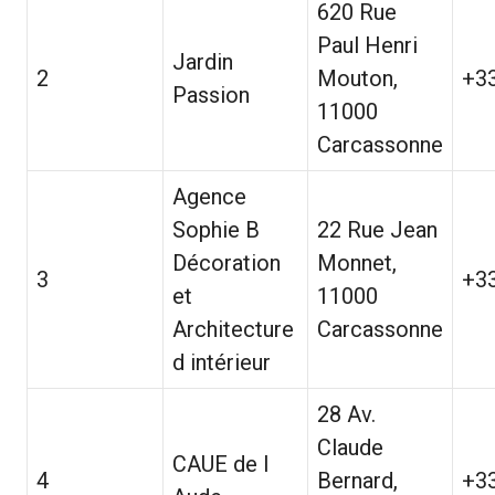
620 Rue
Paul Henri
Jardin
2
Mouton,
+3
Passion
11000
Carcassonne
Agence
Sophie B
22 Rue Jean
Décoration
Monnet,
3
+3
et
11000
Architecture
Carcassonne
d intérieur
28 Av.
Claude
CAUE de l
4
Bernard,
+3