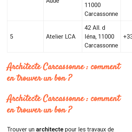
Aude
11000
Carcassonne
42 All. d
5
Atelier LCA
Iéna, 11000
+3
Carcassonne
Architecte Carcassonne : comment
en trouver un bon ?
Architecte Carcassonne : comment
en trouver un bon ?
Trouver un
architecte
pour les travaux de