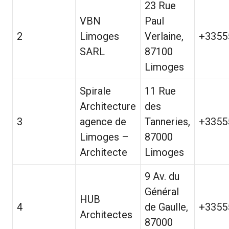
23 Rue
VBN
Paul
2
Limoges
Verlaine,
+3355
SARL
87100
Limoges
Spirale
11 Rue
Architecture
des
3
agence de
Tanneries,
+3355
Limoges –
87000
Architecte
Limoges
9 Av. du
Général
HUB
4
de Gaulle,
+3355
Architectes
87000