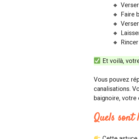
Verser
Faire 
Verser
Laisse
Rincer 
Et voilà, votr
Vous pouvez répé
canalisations. V
baignoire, votre
Quels sont 
Cette astuce