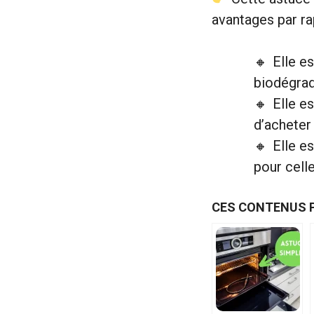
avantages par r
Elle e
biodégrad
Elle e
d’acheter
Elle e
pour cell
CES CONTENUS 