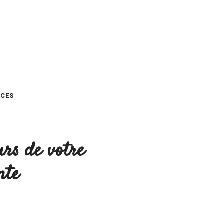
CES
urs de votre
nte