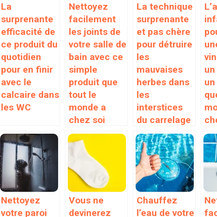
La
Nettoyez
La technique
L’
surprenante
facilement
surprenante
inf
efficacité de
les joints de
et pas chère
po
ce produit du
votre salle de
pour détruire
un
quotidien
bain avec ce
les
vi
pour en finir
simple
mauvaises
un
avec le
produit que
herbes dans
un
calcaire dans
tout le
les
que
les WC
monde a
interstices
mo
chez soi
du carrelage
ch
Nettoyez
Vous ne
Chauffez
Ne
votre paroi
devinerez
l’eau de votre
fa