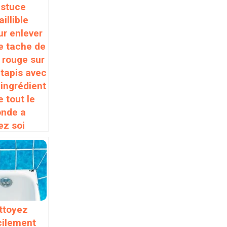
astuce
aillible
ur enlever
e tache de
n rouge sur
 tapis avec
 ingrédient
 tout le
nde a
ez soi
ttoyez
cilement