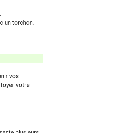
.
ec un torchon.
nir vos
ttoyer votre
sente plusieurs