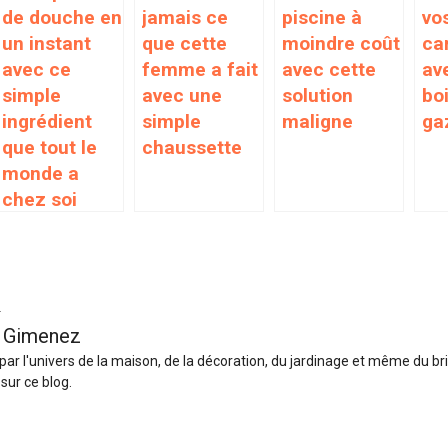
de douche en
jamais ce
piscine à
vos
un instant
que cette
moindre coût
ca
avec ce
femme a fait
avec cette
av
simple
avec une
solution
bo
ingrédient
simple
maligne
ga
que tout le
chaussette
monde a
chez soi
r
 Gimenez
ar l'univers de la maison, de la décoration, du jardinage et même du br
sur ce blog.