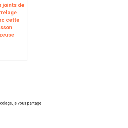
 joints de
rrelage
ec cette
isson
zeuse
icolage, je vous partage