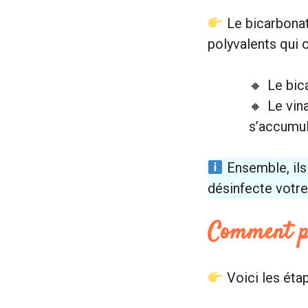
Le bicarbonat
polyvalents qui 
Le bic
Le vin
s’accumul
Ensemble, il
désinfecte votre
Comment p
Voici les étap