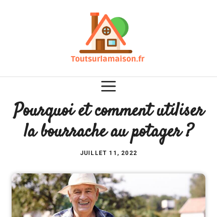
Aller
au
contenu
Pourquoi et comment utiliser
la bourrache au potager ?
JUILLET 11, 2022