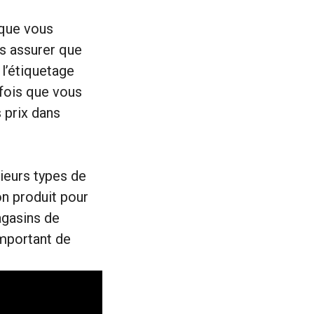
 que vous
s assurer que
 l’étiquetage
e fois que vous
 prix dans
sieurs types de
on produit pour
agasins de
 important de