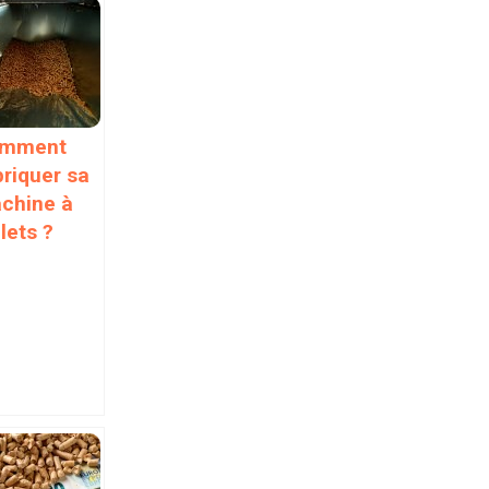
mment
briquer sa
chine à
lets ?