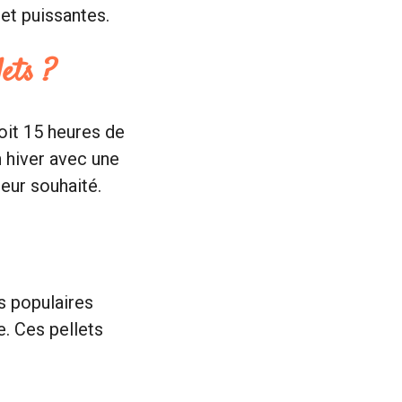
et puissantes.
ets ?
soit 15 heures de
n hiver avec une
leur souhaité.
us populaires
e. Ces pellets