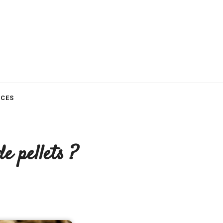
CES
e pellets ?