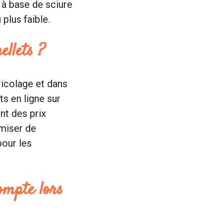
 à base de sciure
plus faible.
ellets ?
ricolage et dans
s en ligne sur
nt des prix
omiser de
pour les
ompte lors