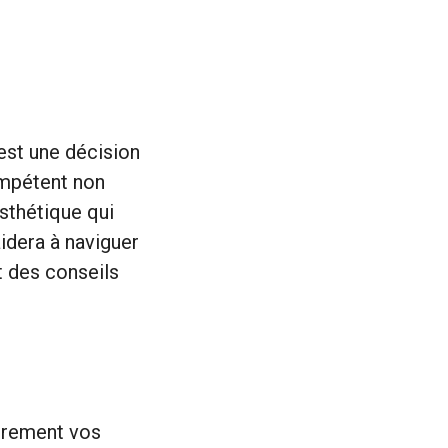
est une décision
ompétent non
sthétique qui
idera à naviguer
t des conseils
airement vos