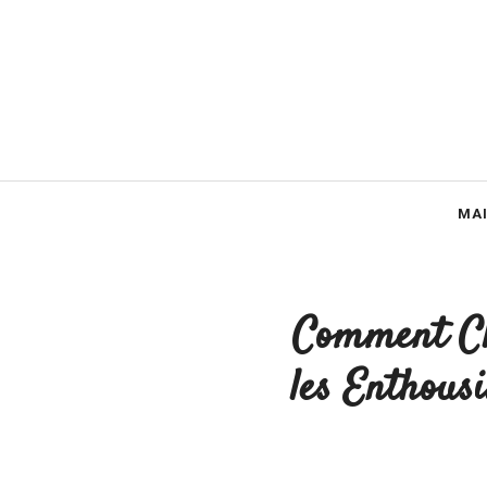
Aller
au
contenu
MA
Comment Cho
les Enthousi