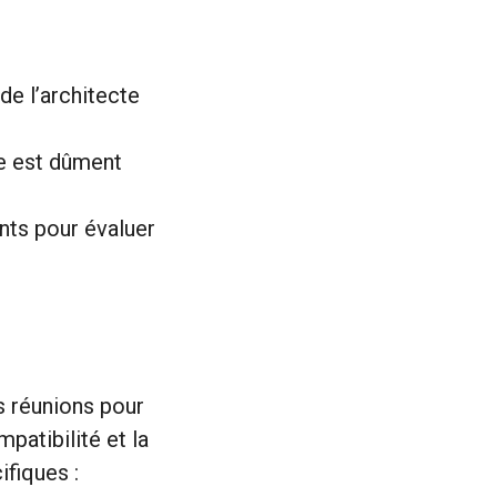
de l’architecte
e est dûment
nts pour évaluer
s réunions pour
patibilité et la
fiques :