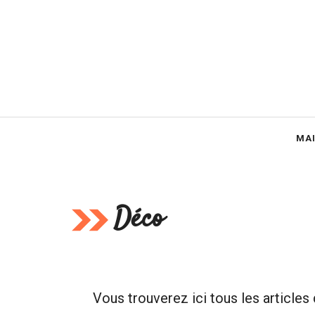
Aller
au
contenu
MA
Déco
Vous trouverez ici tous les articles