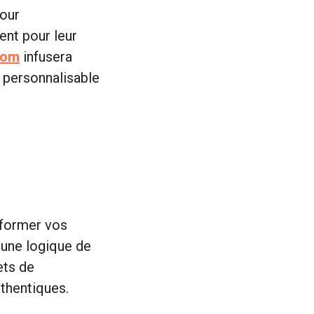
pour
ent pour leur
com
infusera
t personnalisable
sformer vos
 une logique de
ets de
uthentiques.