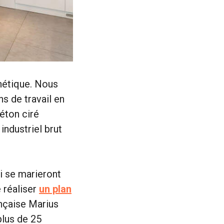
thétique. Nous
 de travail en
éton ciré
industriel brut
i se marieront
e réaliser
un plan
ançaise Marius
plus de 25