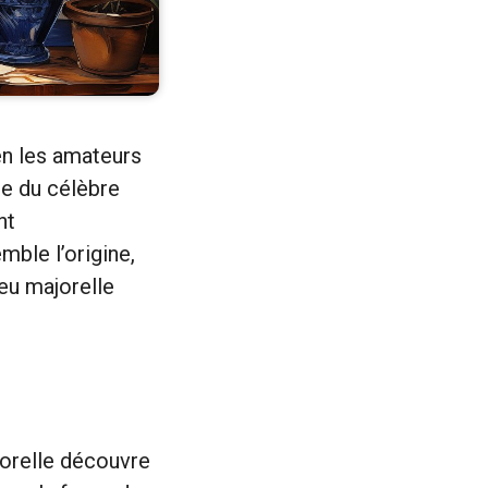
en les amateurs
ue du célèbre
nt
ble l’origine,
leu majorelle
jorelle découvre