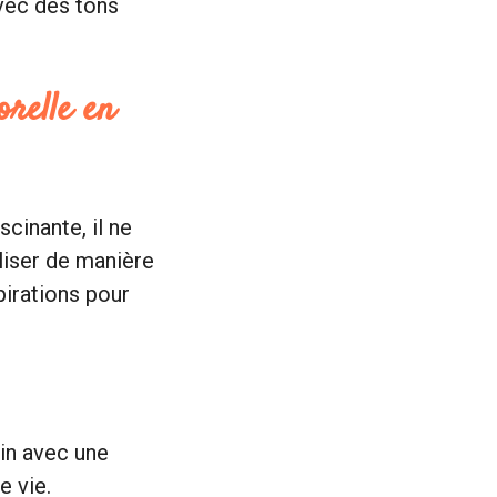
vec des tons
orelle en
cinante, il ne
iliser de manière
pirations pour
din avec une
e vie.