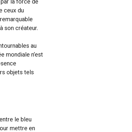
 par la force de
ue ceux du
si remarquable
à son créateur.
ontournables au
ée mondiale n’est
résence
rs objets tels
entre le bleu
pour mettre en