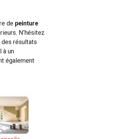
ère de
peinture
rieurs. N’hésitez
 des résultats
l à un
nt également