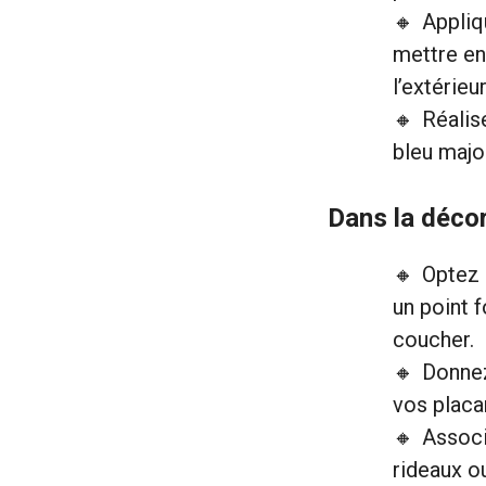
Appliq
mettre en 
l’extérieur
Réalis
bleu majo
Dans la décor
Optez 
un point 
coucher.
Donnez
vos placa
Associ
rideaux o