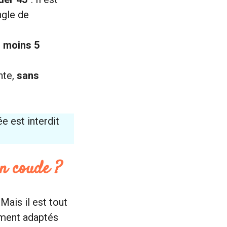
ngle de
 moins 5
nte,
sans
e est interdit
en coude ?
Mais il est tout
rement adaptés