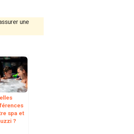
assurer une
elles
fférences
tre spa et
cuzzi ?