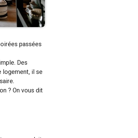
 soirées passées
simple. Des
e logement, il se
saire.
ion ? On vous dit