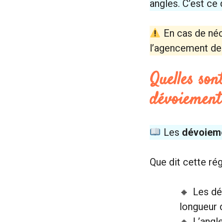
angles. C’est ce
En cas de néce
l’agencement de 
Quelles son
dévoiement
Les
dévoieme
Que dit cette ré
Les dé
longueur 
L’angl