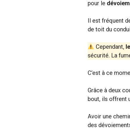
pour le
dévoieme
Il est fréquent d
de toit du condui
Cependant,
l
sécurité. La fumé
C’est à ce momen
Grâce à deux cou
bout, ils offrent
Avoir une chemi
des dévoiements 