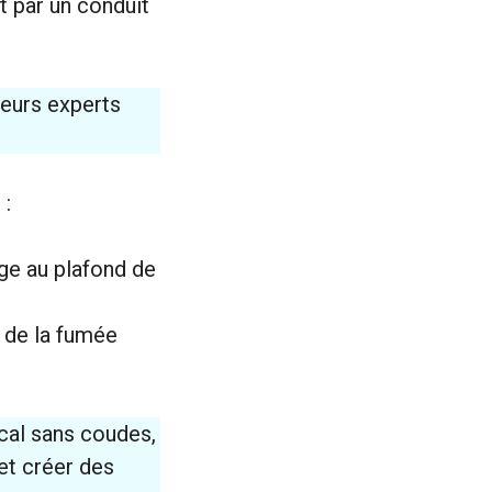
t par un conduit
teurs experts
 :
fage au plafond de
ie de la fumée
ical sans coudes,
et créer des