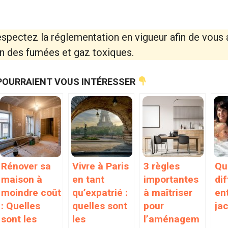
spectez la réglementation en vigueur afin de vous 
n des fumées et gaz toxiques.
POURRAIENT VOUS INTÉRESSER
Rénover sa
Vivre à Paris
3 règles
Qu
maison à
en tant
importantes
di
moindre coût
qu’expatrié :
à maîtriser
en
: Quelles
quelles sont
pour
ja
sont les
les
l’aménagem