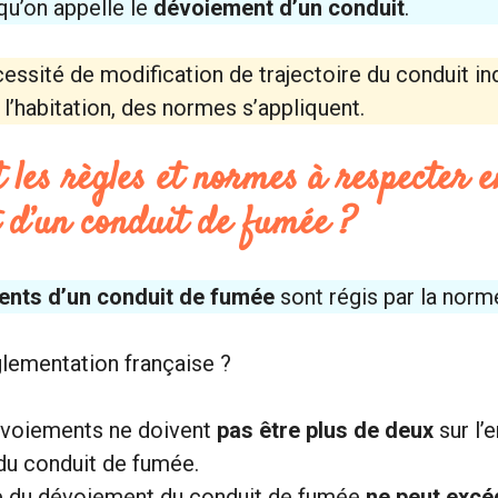
 qu’on appelle le
dévoiement d’un conduit
.
ssité de modification de trajectoire du conduit ind
l’habitation, des normes s’appliquent.
t les règles et normes à respecter 
 d’un conduit de fumée ?
nts d’un conduit de fumée
sont régis par la norm
glementation française ?
voiements ne doivent
pas être plus de deux
sur l’
du conduit de fumée.
e du dévoiement du conduit de fumée
ne peut excé