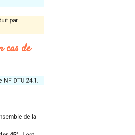
uit par
en cas de
e NF DTU 24.1.
ensemble de la
der 45°
. Il est