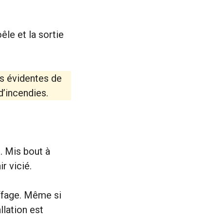
êle et la sortie
s évidentes de
d’incendies.
. Mis bout à
r vicié.
ffage. Même si
lation est