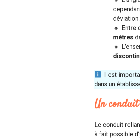
cependant
déviation.
Entre 
mètres
de
L’ense
discontin
Il est import
dans un établiss
Un conduit 
Le conduit relian
à fait possible d