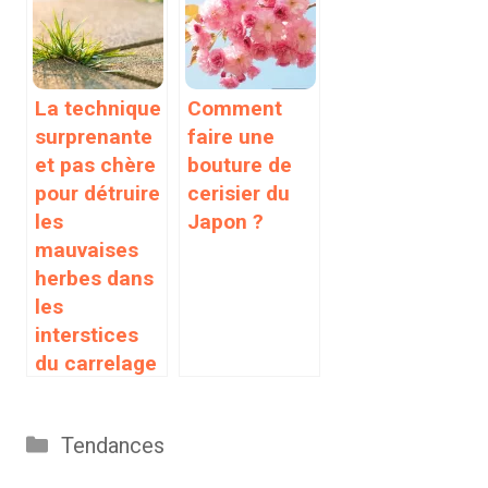
La technique
Comment
surprenante
faire une
et pas chère
bouture de
pour détruire
cerisier du
les
Japon ?
mauvaises
herbes dans
les
interstices
du carrelage
Catégories
Tendances