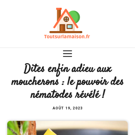
Aller
au
contenu
Dites enfin adieu aux
moucherons : le pouvoir des
nématodes révélé !
AOÛT 19, 2023