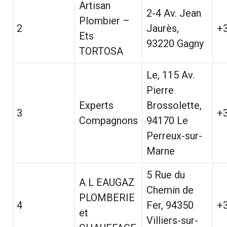
Artisan
2-4 Av. Jean
Plombier –
2
Jaurès,
+
Ets
93220 Gagny
TORTOSA
Le, 115 Av.
Pierre
Experts
Brossolette,
3
+
Compagnons
94170 Le
Perreux-sur-
Marne
5 Rue du
A L EAUGAZ
Chemin de
PLOMBERIE
4
Fer, 94350
+
et
Villiers-sur-