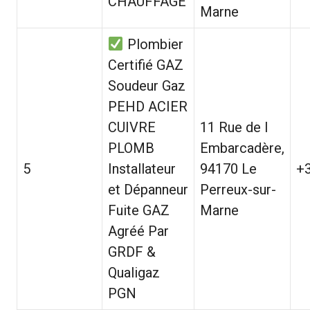
CHAUFFAGE
Marne
Plombier
Certifié GAZ
Soudeur Gaz
PEHD ACIER
CUIVRE
11 Rue de l
PLOMB
Embarcadère,
5
Installateur
94170 Le
+
et Dépanneur
Perreux-sur-
Fuite GAZ
Marne
Agréé Par
GRDF &
Qualigaz
PGN