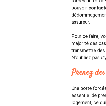
forces de l’ordr
pouvoir
contact
dédommagement. L
assureur.
Pour ce faire, v
majorité des cas,
transmettre des p
N’oubliez pas d’y
Prenez des 
Une porte forcée
essentiel de pre
logement, ce qui