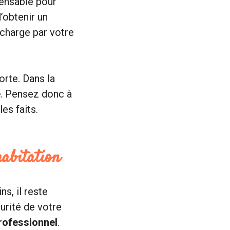
pensable pour
d’obtenir un
 charge par votre
orte. Dans la
e
. Pensez donc à
es faits.
habitation
s, il reste
urité de votre
professionnel
.