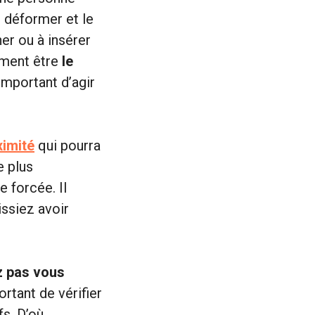
e déformer et le
er ou à insérer
ement être
le
 important d’agir
ximité
qui pourra
e plus
e forcée. Il
issiez avoir
z pas vous
ortant de vérifier
fs. D’où