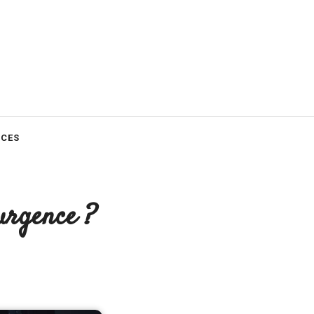
CES
’urgence ?