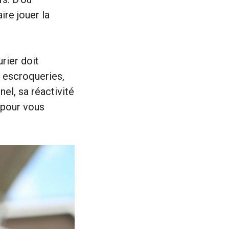
ire jouer la
urier doit
s escroqueries,
el, sa réactivité
e pour vous