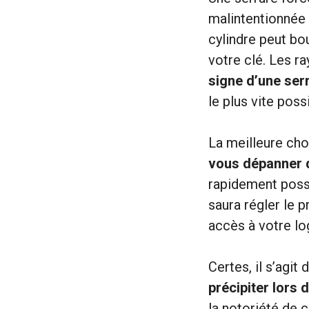
malintentionnée 
cylindre peut bo
votre clé. Les r
signe d’une ser
le plus vite poss
La meilleure cho
vous
dépanner 
rapidement possi
saura régler le 
accès à votre lo
Certes, il s’agit
précipiter lors 
la notoriété de c