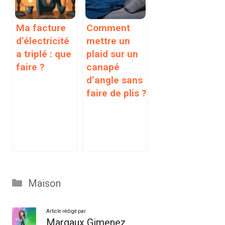
Ma facture
Comment
d’électricité
mettre un
a triplé : que
plaid sur un
faire ?
canapé
d’angle sans
faire de plis ?
Catégories
Maison
Article rédigé par
Margaux Gimenez