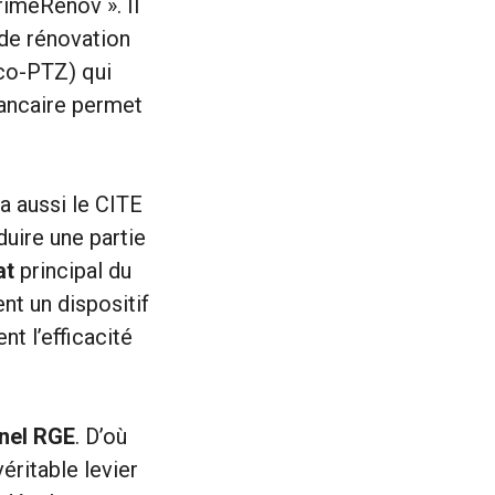
imeRénov ». Il
x de rénovation
éco-PTZ) qui
bancaire permet
y a aussi le CITE
duire une partie
at
principal du
nt un dispositif
t l’efficacité
nel RGE
. D’où
éritable levier