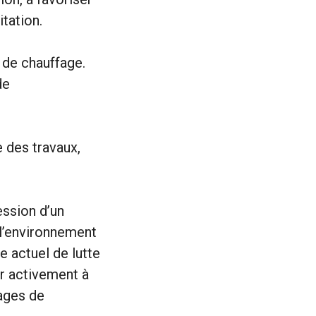
itation.
 de chauffage.
de
e des travaux,
ession d’un
l’environnement
e actuel de lutte
er activement à
rages de