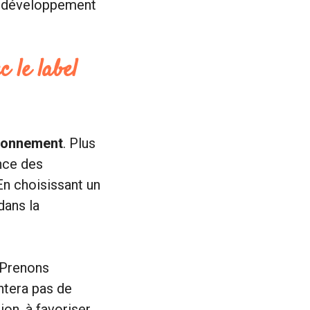
de développement
 le label
ironnement
. Plus
ance des
n choisissant un
dans la
 Prenons
ntera pas de
ion, à favoriser