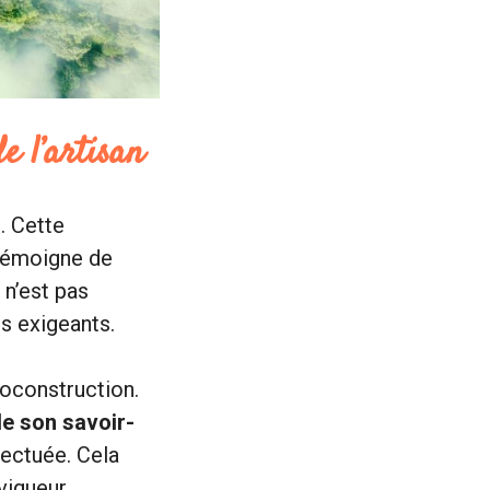
e l’artisan
. Cette
 témoigne de
 n’est pas
es exigeants.
coconstruction.
de son savoir-
fectuée. Cela
vigueur.