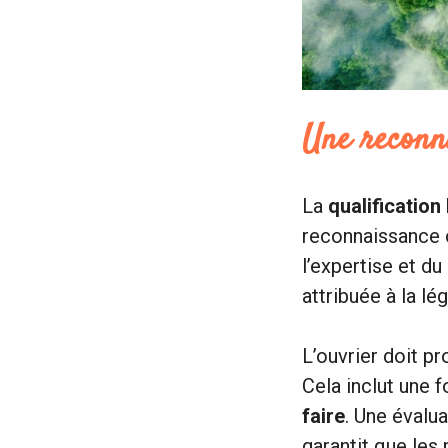
Une reconna
La
qualification
reconnaissance o
l’expertise et d
attribuée à la lé
L’ouvrier doit p
Cela inclut une 
faire
. Une évalua
garantit que les