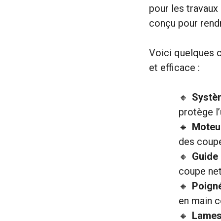
pour les travaux 
conçu pour rendre
Voici quelques ca
et efficace :
Systèm
protège l
Moteur
des coupe
Guide 
coupe net
Poign
en main c
Lames 