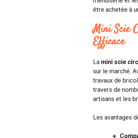
menuiserie et le
être achetée à un
Mini Scie 
Efficace
La
mini scie cir
sur le marché. Av
travaux de brico
travers de nombre
artisans et les b
Les avantages de
Compac