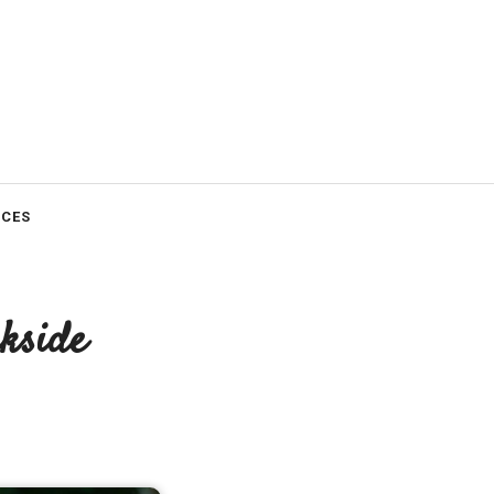
CES
rkside