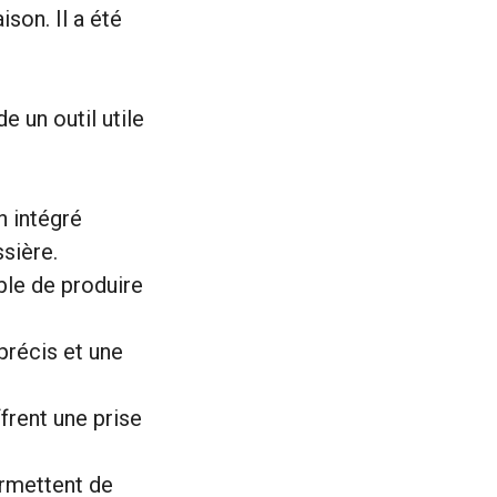
son. Il a été
e un outil utile
n intégré
ssière.
ble de produire
précis et une
rent une prise
rmettent de