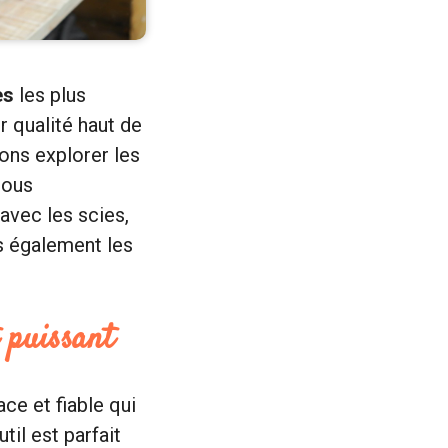
es
les plus
r qualité haut de
lons explorer les
Nous
avec les scies,
s également les
t puissant
ace et fiable qui
til est parfait