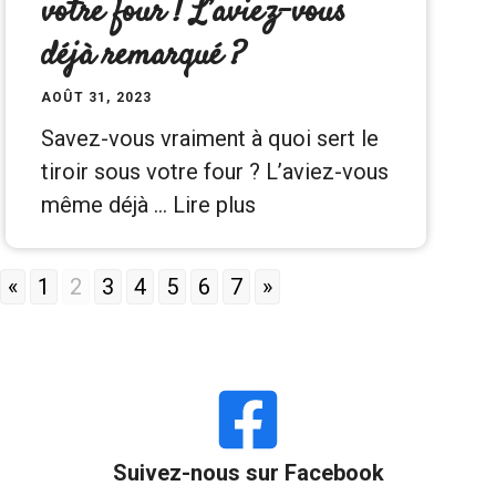
votre four ! L’aviez-vous
déjà remarqué ?
AOÛT 31, 2023
Savez-vous vraiment à quoi sert le
tiroir sous votre four ? L’aviez-vous
même déjà …
Lire plus
«
1
2
3
4
5
6
7
»
Suivez-nous sur Facebook