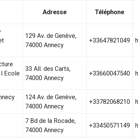
Adresse
Téléphone
•
129 Av. de Genève,
et
+33647821049
74000 Annecy
ture
33 All. des Carts,
 l Ecole
+33660047540
74000 Annecy
Annecy
124 Av. de Genève,
+33782068210
74000 Annecy
7 Bd de la Rocade,
+33450571149
h
74000 Annecy