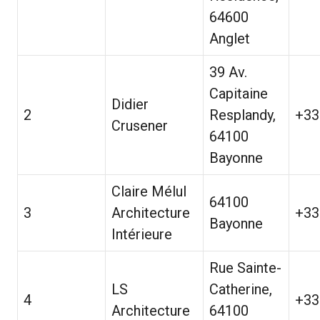
64600
Anglet
39 Av.
Capitaine
Didier
2
Resplandy,
+33
Crusener
64100
Bayonne
Claire Mélul
64100
3
Architecture
+33
Bayonne
Intérieure
Rue Sainte-
LS
Catherine,
4
+33
Architecture
64100