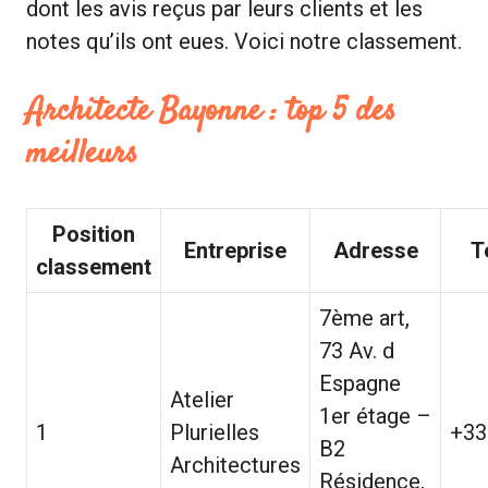
dont les avis reçus par leurs clients et les
notes qu’ils ont eues. Voici notre classement.
Architecte Bayonne : top 5 des
meilleurs
Position
Entreprise
Adresse
T
classement
7ème art,
73 Av. d
Espagne
Atelier
1er étage –
1
Plurielles
+33
B2
Architectures
Résidence,