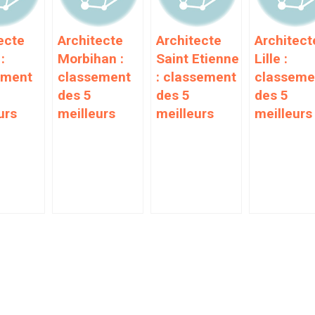
ecte
Architecte
Architecte
Architect
:
Morbihan :
Saint Etienne
Lille :
ement
classement
: classement
classeme
des 5
des 5
des 5
urs
meilleurs
meilleurs
meilleurs