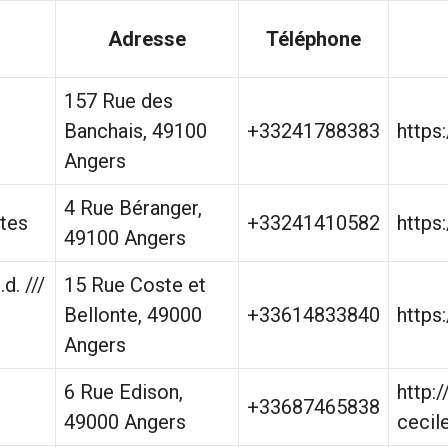
Adresse
Téléphone
157 Rue des
Banchais, 49100
+33241788383
https
Angers
4 Rue Béranger,
ctes
+33241410582
https
49100 Angers
d. ///
15 Rue Coste et
Bellonte, 49000
+33614833840
https
Angers
6 Rue Edison,
http:
+33687465838
49000 Angers
cecil