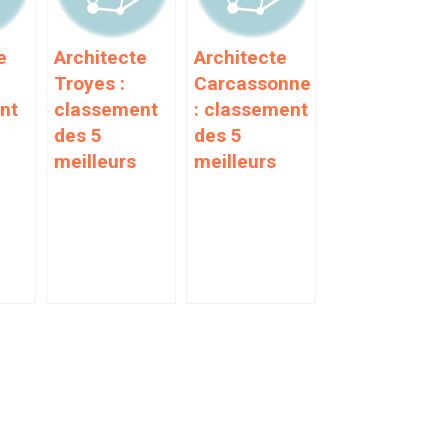
e
Architecte
Architecte
Troyes :
Carcassonne
nt
classement
: classement
des 5
des 5
meilleurs
meilleurs