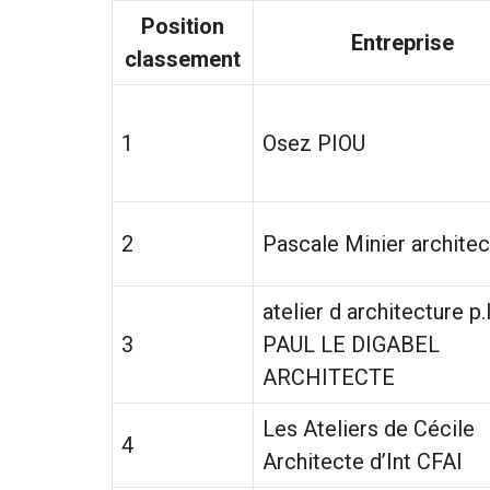
Position
Entreprise
classement
1
Osez PIOU
2
Pascale Minier archite
atelier d architecture p.l.
3
PAUL LE DIGABEL
ARCHITECTE
Les Ateliers de Cécile
4
Architecte d’Int CFAI