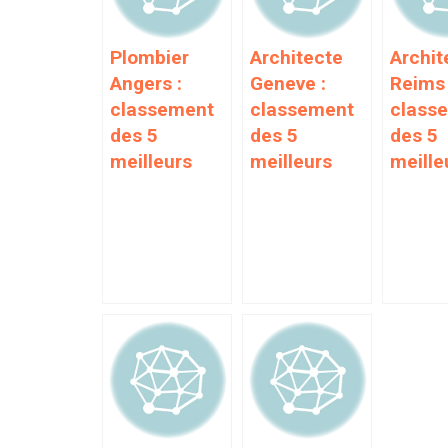
Plombier
Architecte
Archit
Angers :
Geneve :
Reims 
classement
classement
class
des 5
des 5
des 5
meilleurs
meilleurs
meille