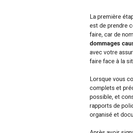
La première étap
est de prendre c
faire, car de no
dommages cau
avec votre assur
faire face à la si
Lorsque vous con
complets et pré
possible, et con
rapports de pol
organisé et docum
Après avoir sig