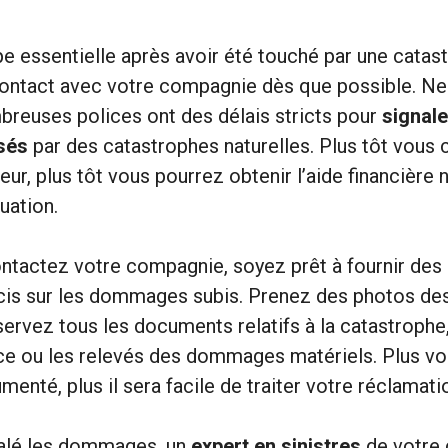
e essentielle après avoir été touché par une catast
ontact avec votre compagnie dès que possible. Ne 
mbreuses polices ont des délais stricts pour
signale
sés
par des catastrophes naturelles. Plus tôt vou
eur, plus tôt vous pourrez obtenir l’aide financière
tuation.
tactez votre compagnie, soyez prêt à fournir des 
cis sur les dommages subis. Prenez des photos des
servez tous les documents relatifs à la catastrophe,
ice ou les relevés des dommages matériels. Plus v
enté, plus il sera facile de traiter votre réclamati
nalé les dommages, un
expert en sinistres
de votre