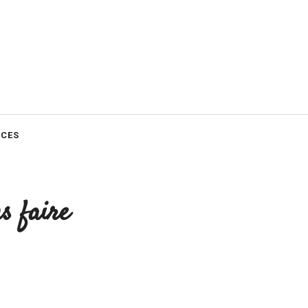
CES
s faire