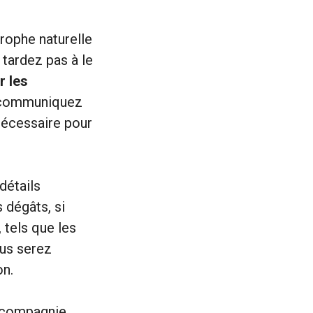
rophe naturelle
tardez pas à le
r les
s communiquez
 nécessaire pour
détails
 dégâts, si
 tels que les
ous serez
on.
 compagnie