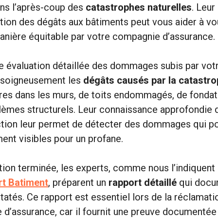
ans l’après-coup des
catastrophes naturelles
. Leur
tion des dégâts aux bâtiments peut vous aider à vo
anière équitable par votre compagnie d’assurance.
ne évaluation détaillée des dommages subis par votre
 soigneusement les
dégâts causés par la catastr
ures dans les murs, de toits endommagés, de fondat
lèmes structurels. Leur connaissance approfondie d
ction leur permet de détecter des dommages qui po
nt visibles pour un profane.
ction terminée, les experts, comme nous l’indiquent
rt Batiment
, préparent un
rapport détaillé
qui docu
és. Ce rapport est essentiel lors de la réclamati
d’assurance, car il fournit une preuve documentée