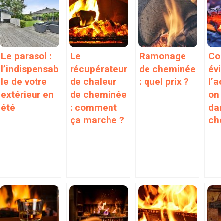
Le parasol :
Le
Ramonage
Co
l’indispensab
récupérateur
de cheminée
évi
le de votre
de chaleur
: quel prix ?
l’
extérieur en
de cheminée
on
été
: comment
da
ça marche ?
ch