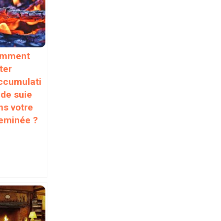
mment
ter
accumulati
 de suie
ns votre
eminée ?