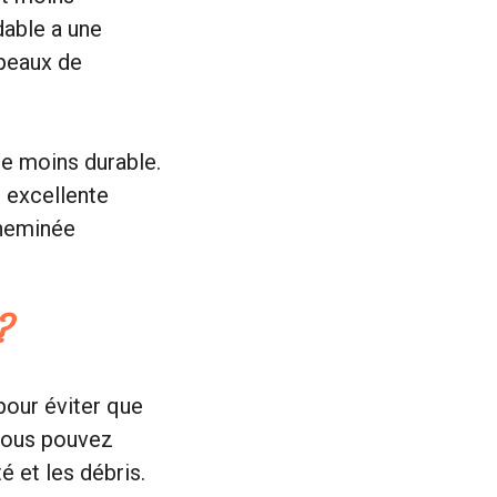
dable a une
apeaux de
le moins durable.
e excellente
cheminée
?
our éviter que
 Vous pouvez
é et les débris.