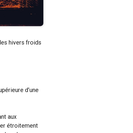
es hivers froids
upérieure d’une
ant aux
ter étroitement