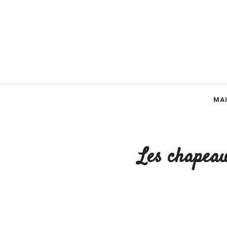
Aller
au
contenu
MA
Les chapeau