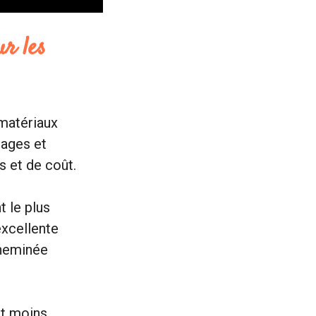
ur les
 matériaux
tages et
s et de coût.
t le plus
excellente
cheminée
st moins