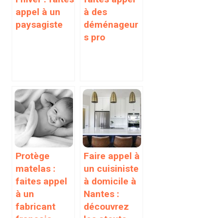
appel à un
à des
paysagiste
déménageur
s pro
Protège
Faire appel à
matelas :
un cuisiniste
faites appel
à domicile à
à un
Nantes :
fabricant
découvrez