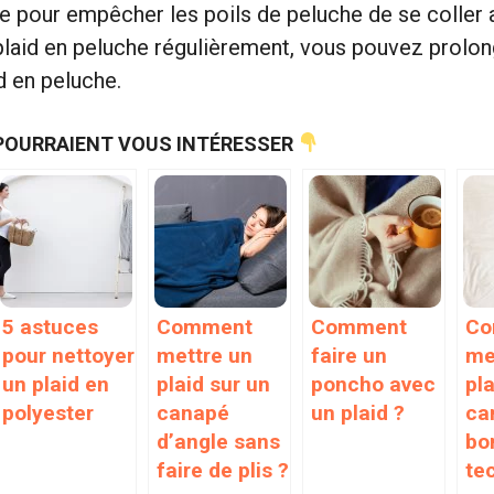
ue pour empêcher les poils de peluche de se coller
plaid en peluche régulièrement, vous pouvez prolon
d en peluche.
POURRAIENT VOUS INTÉRESSER
5 astuces
Comment
Comment
Co
pour nettoyer
mettre un
faire un
me
un plaid en
plaid sur un
poncho avec
pla
polyester
canapé
un plaid ?
ca
d’angle sans
bo
faire de plis ?
te