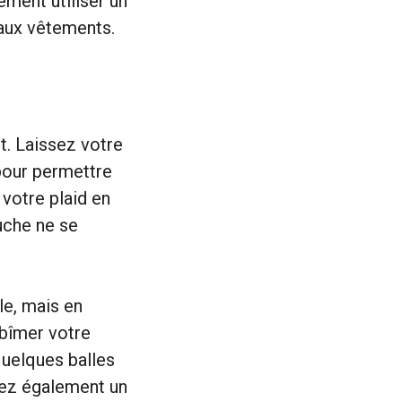
ement utiliser un
 aux vêtements.
t. Laissez votre
 pour permettre
votre plaid en
luche ne se
le, mais en
abîmer votre
 quelques balles
isez également un