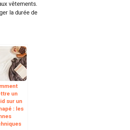
 aux vêtements.
ger la durée de
mment
ttre un
id sur un
napé : les
nnes
chniques