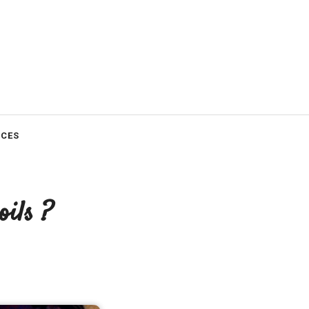
CES
ils ?