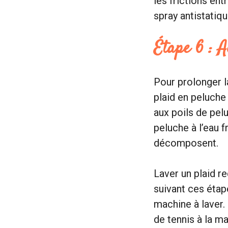
les frictions en
spray antistatiq
Étape 6 : A
Pour prolonger l
plaid en peluche
aux poils de pel
peluche à l’eau 
décomposent.
Laver un plaid re
suivant ces étap
machine à laver. 
de tennis à la m