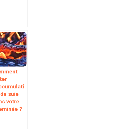
mment
ter
accumulati
 de suie
ns votre
eminée ?