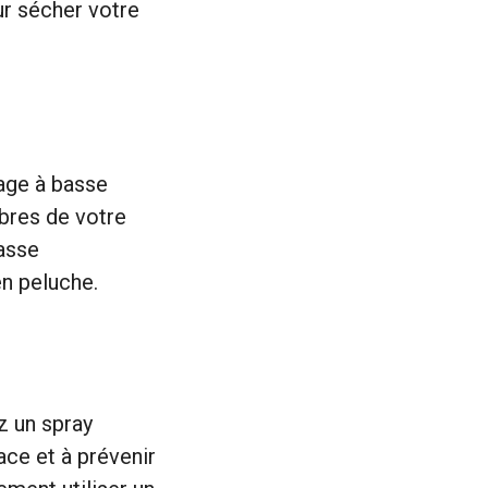
ur sécher votre
hage à basse
bres de votre
basse
en peluche.
z un spray
lace et à prévenir