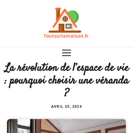
Aller
au
contenu
La révolution de l’espace de vie
: pourquoi choisir une véranda
?
AVRIL 25, 2024