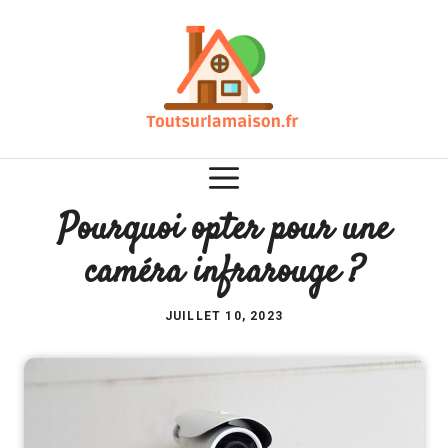
Aller
au
contenu
Pourquoi opter pour une
caméra infrarouge ?
JUILLET 10, 2023