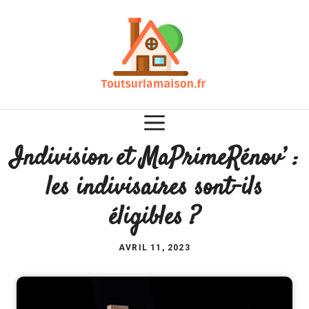
Aller
au
contenu
Indivision et MaPrimeRénov’ :
les indivisaires sont-ils
éligibles ?
AVRIL 11, 2023