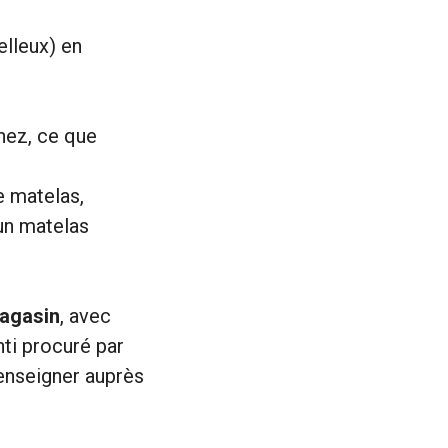
elleux) en
ez, ce que
 matelas,
un matelas
magasin
, avec
ti procuré par
renseigner auprès