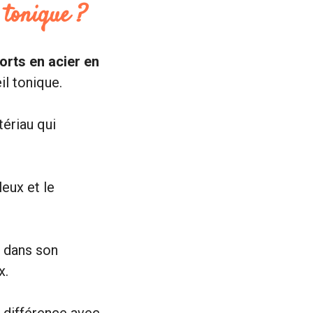
 tonique ?
orts en acier en
l tonique.
tériau qui
eux et le
r dans son
x.
a différence avec