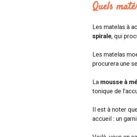
Quels maté
Les matelas à a
spirale
, qui pro
Les matelas moel
procurera une se
La
mousse à mé
tonique de l’accu
Il est à noter qu
accueil : un gar
Voilà, vous en s