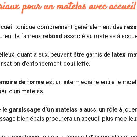
riaux pour un matelas avec accueil
ccueil tonique comprennent généralement des
ress
curent le fameux
rebond
associé au matelas à accuei
leux, quant à eux, peuvent être garnis de
latex
, ma
nsation d’enfoncement douillette.
moire de forme
est un intermédiaire entre le moell
eil d’un matelas.
e le
garnissage d’un matelas
a aussi un rôle à joue
nissage bien épais procurera un accueil plus moelleu
avez maintenant plus sur l’accueil d’un matelas et s