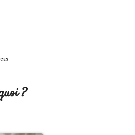
CES
 quoi ?