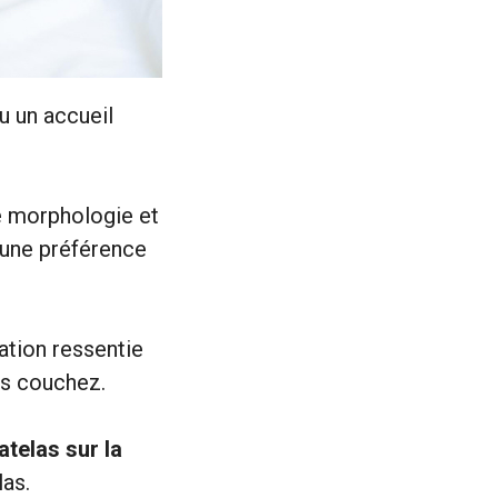
u un accueil
re morphologie et
 une préférence
ation ressentie
us couchez.
telas sur la
las.