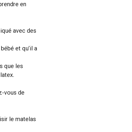
prendre en
riqué avec des
bébé et qu’il a
ls que les
latex.
ez-vous de
sir le matelas