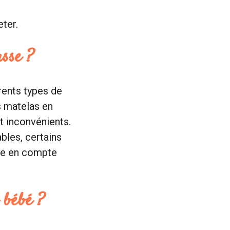
ter.
usse ?
rents types de
s matelas en
t inconvénients.
bles, certains
dre en compte
 bébé ?