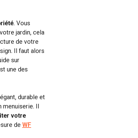
riété
. Vous
otre jardin, cela
ecture de votre
ign. Il faut alors
uide sur
est une des
égant, durable et
n menuiserie. Il
iter votre
mesure de
WF