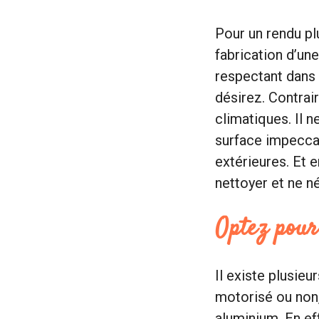
Pour un rendu pl
fabrication d’un
respectant dans 
désirez. Contrai
climatiques. Il 
surface impeccab
extérieures. Et e
nettoyer et ne né
Optez pour 
Il existe plusieu
motorisé ou non,
aluminium. En ef