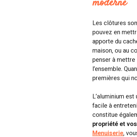
moderne
Les clôtures son
pouvez en mettre
apporte du cache
maison, ou au con
penser à mettre u
l’ensemble. Quan
premières qui nou
L’aluminium est 
facile à entreten
constitue égalem
propriété et vo
Menuiserie
, vou