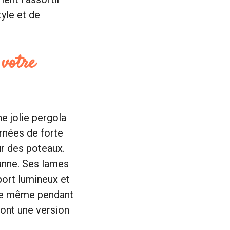
yle et de
 votre
ne jolie pergola
rnées de forte
ur des poteaux.
anne. Ses lames
pport lumineux et
rnée même pendant
sont une version