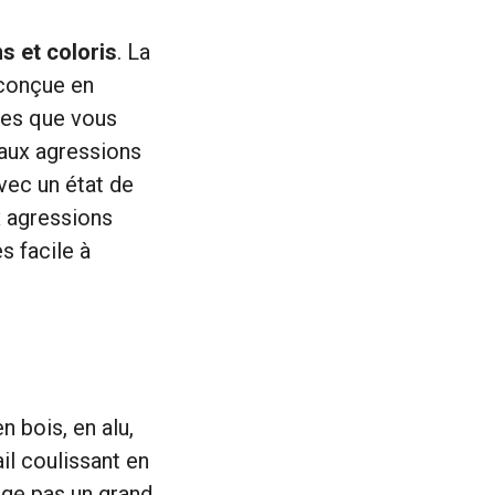
ns et coloris
. La
 conçue en
ges que vous
 aux agressions
avec un état de
x agressions
s facile à
n bois, en alu,
il coulissant en
ige pas un grand