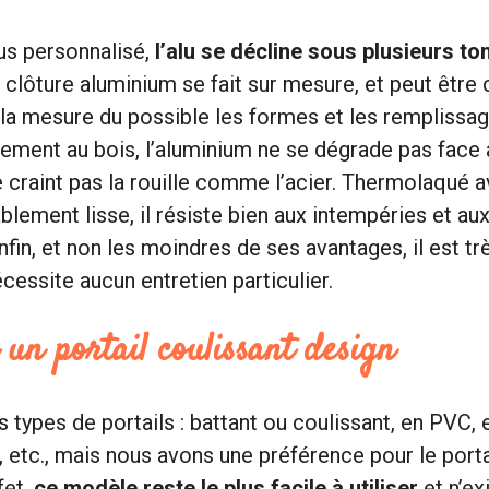
us personnalisé,
l’alu se décline sous plusieurs to
e clôture aluminium se fait sur mesure, et peut être
la mesure du possible les formes et les remplissa
rement au bois, l’aluminium ne se dégrade pas face
ne craint pas la rouille comme l’acier. Thermolaqué 
lement lisse, il résiste bien aux intempéries et au
nfin, et non les moindres de ses avantages, il est trè
cessite aucun entretien particulier.
un portail coulissant design
rs types de portails : battant ou coulissant, en PVC, e
 etc., mais nous avons une préférence pour le porta
fet,
ce modèle reste le plus facile à utiliser
et n’ex