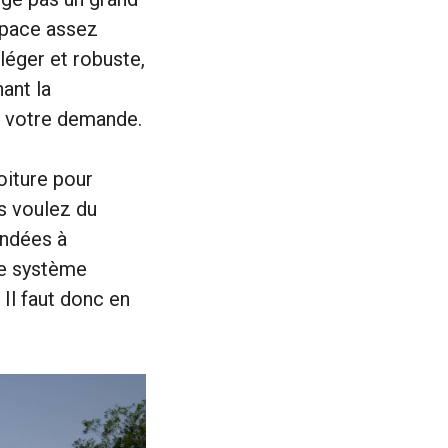
space assez
léger et robuste,
nant la
s votre demande.
oiture pour
us voulez du
ndées à
le système
 Il faut donc en