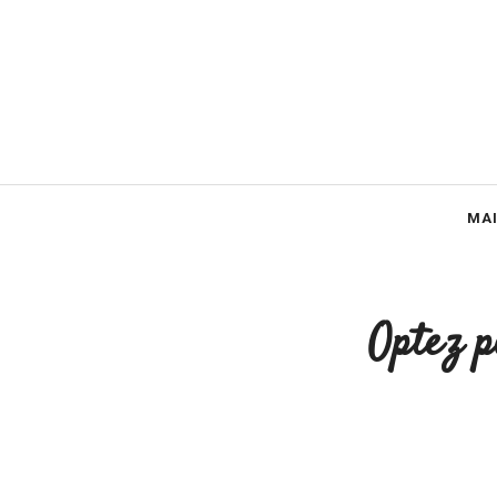
Aller
au
contenu
MA
Optez p