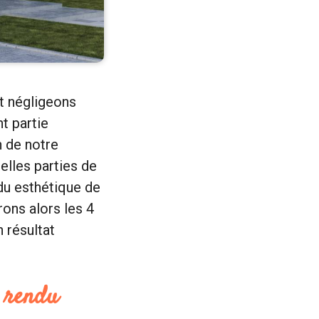
et négligeons
t partie
n de notre
lles parties de
du esthétique de
rons alors les 4
 résultat
n rendu