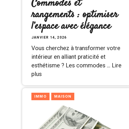
Commodes et
rangements : optimiser
l’espace avec élégance
JANVIER 14, 2026
Vous cherchez à transformer votre
intérieur en alliant praticité et
esthétisme ? Les commodes …
Lire
plus
IMMO
MAISON