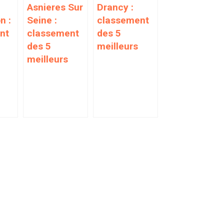
Asnieres Sur
Drancy :
n :
Seine :
classement
nt
classement
des 5
des 5
meilleurs
meilleurs