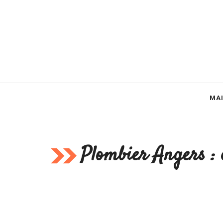
Aller
au
contenu
MA
Plombier Angers : 