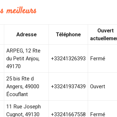
s meilleurs
Ouvert
Adresse
Téléphone
actuelleme
ARPEG, 12 Rte
du Petit Anjou,
+33241326393
Fermé
49170
25 bis Rte d
Angers, 49000
+33241937439
Ouvert
Écouflant
11 Rue Joseph
Cugnot, 49130
+33241667558
Fermé