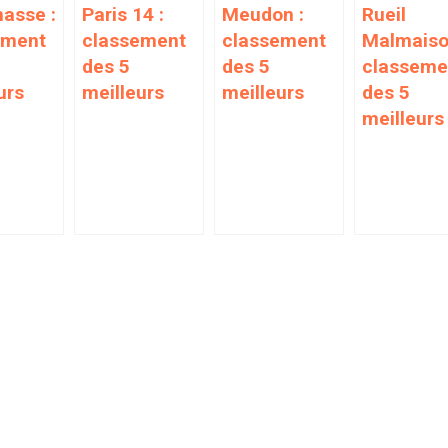
asse :
Paris 14 :
Meudon :
Rueil
ement
classement
classement
Malmaiso
des 5
des 5
classeme
urs
meilleurs
meilleurs
des 5
meilleurs