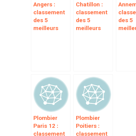
Angers :
Chatillon :
Annem
classement
classement
class
des 5
des 5
des 5
meilleurs
meilleurs
meille
Plombier
Plombier
Paris 12 :
Poitiers :
classement
classement