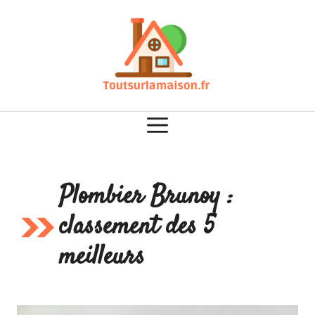
Aller
au
contenu
Plombier Brunoy :
classement des 5
meilleurs