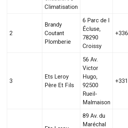
Climatisation
6 Parc de l
Brandy
Écluse,
2
Coutant
+336
78290
Plomberie
Croissy
56 Av.
Victor
Ets Leroy
Hugo,
3
+331
Père Et Fils
92500
Rueil-
Malmaison
89 Av. du
Maréchal