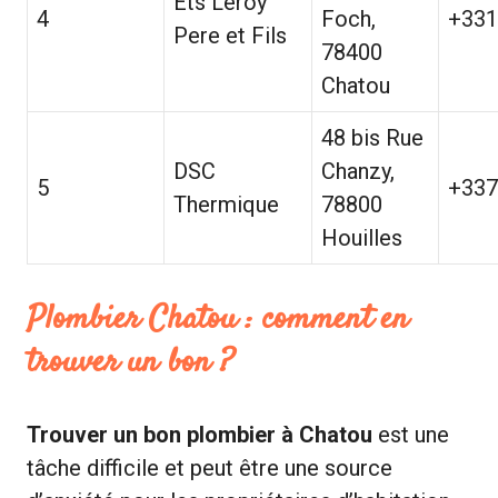
Ets Leroy
4
Foch,
+331
Pere et Fils
78400
Chatou
48 bis Rue
DSC
Chanzy,
5
+337
Thermique
78800
Houilles
Plombier Chatou : comment en
trouver un bon ?
Trouver un bon plombier à Chatou
est une
tâche difficile et peut être une source