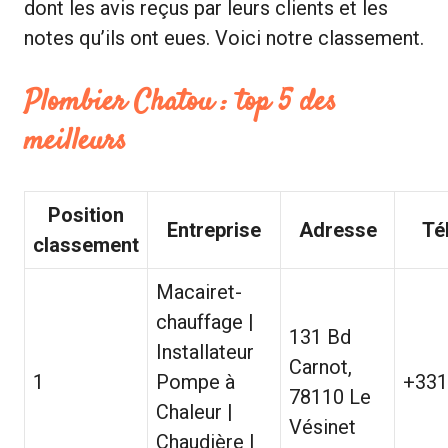
dont les avis reçus par leurs clients et les
notes qu’ils ont eues. Voici notre classement.
Plombier Chatou : top 5 des
meilleurs
Position
Entreprise
Adresse
Té
classement
Macairet-
chauffage |
131 Bd
Installateur
Carnot,
1
Pompe à
+331
78110 Le
Chaleur |
Vésinet
Chaudière |