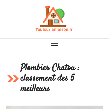
Aller
au
contenu
Plombier Chatou :
classement des 5
meilleurs