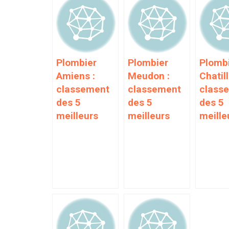
Plombier
Plombier
Plomb
Amiens :
Meudon :
Chatill
classement
classement
class
des 5
des 5
des 5
meilleurs
meilleurs
meille