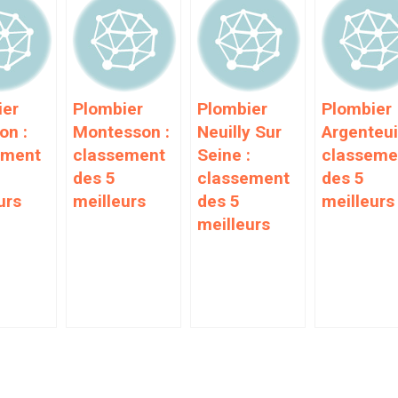
ier
Plombier
Plombier
Plombier
on :
Montesson :
Neuilly Sur
Argenteuil
ement
classement
Seine :
classeme
des 5
classement
des 5
urs
meilleurs
des 5
meilleurs
meilleurs