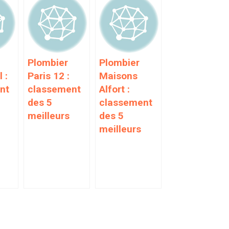
Plombier
Plombier
 :
Paris 12 :
Maisons
nt
classement
Alfort :
des 5
classement
meilleurs
des 5
meilleurs