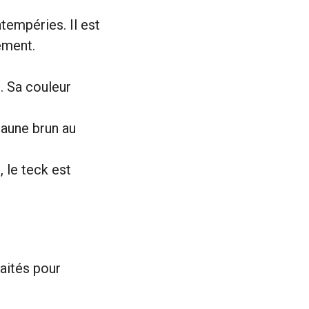
tempéries. Il est
ement.
e. Sa couleur
jaune brun au
, le teck est
aités pour