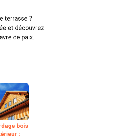
e terrasse ?
sée et découvrez
vre de paix.
rdage bois
érieur :