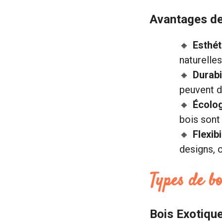
Avantages de
Esthét
naturelles
Durabi
peuvent d
Écolo
bois sont
Flexib
designs, o
Types de bo
Bois Exotiqu