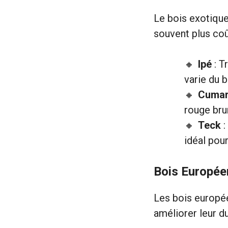
Le bois exotique
souvent plus coû
Ipé
: T
varie du 
Cuma
rouge bru
Teck
:
idéal pou
Bois Europée
Les bois europée
améliorer leur du