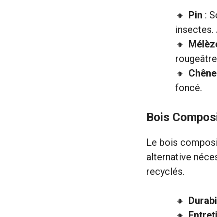
Pin
: S
insectes. 
Mélèz
rougeâtre
Chêne
foncé.
Bois Compos
Le bois composit
alternative néces
recyclés.
Durabi
Entret