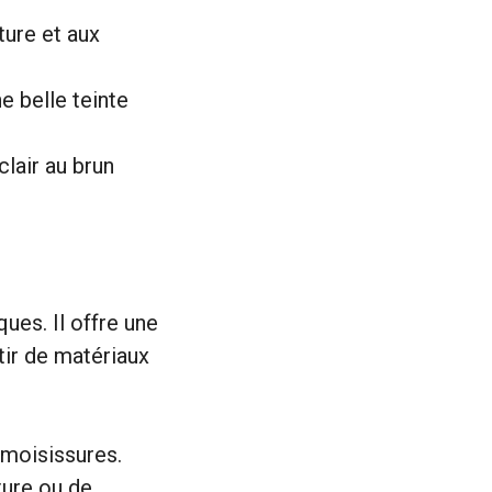
ture et aux
e belle teinte
clair au brun
ues. Il offre une
tir de matériaux
 moisissures.
ture ou de