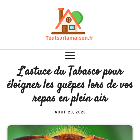
Aller
au
contenu
L’astuce du Tabasco pour
éloigner les guêpes lors de vos
repas en plein air
AOÛT 20, 2023