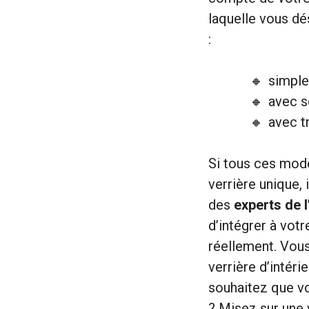
laquelle vous dés
:
simple
avec 
avec t
Si tous ces modè
verrière unique, 
des
experts de 
d’intégrer à vot
réellement. Vous 
verrière d’intér
souhaitez que vot
? Misez sur une 