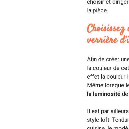
choisir et dirige
la pièce.
Choisissez 
verrière d’
Afin de créer un
la couleur de ce
effet la couleur 
Même lorsque le
la luminosité
de 
Il est par ailleu
style loft. Tenda
cuisine, le modè