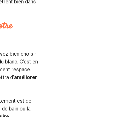
nètrent bien dans
otre
vez bien choisir
u blanc. C’est en
ement l’espace.
tra d’
améliorer
artement est de
e de bain ou la
uire