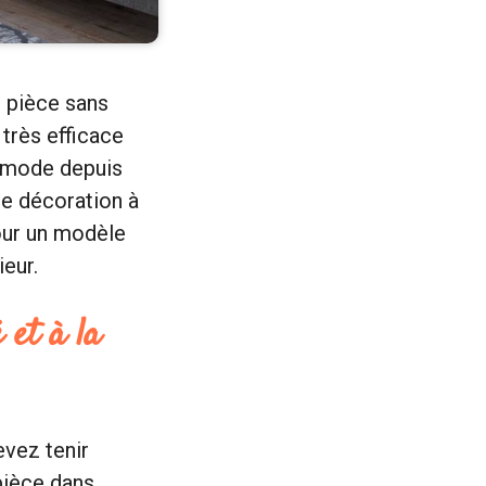
 pièce sans
 très efficace
la mode depuis
de décoration à
pour un modèle
eur.
 et à la
evez tenir
pièce dans