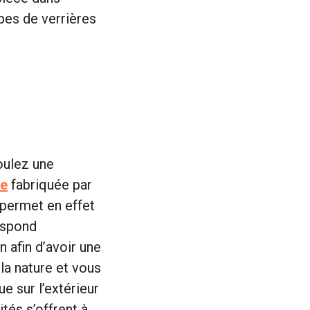
ypes de verrières
oulez une
re
fabriquée par
s permet en effet
espond
n afin d’avoir une
la nature et vous
e sur l’extérieur
tés s’offrent à