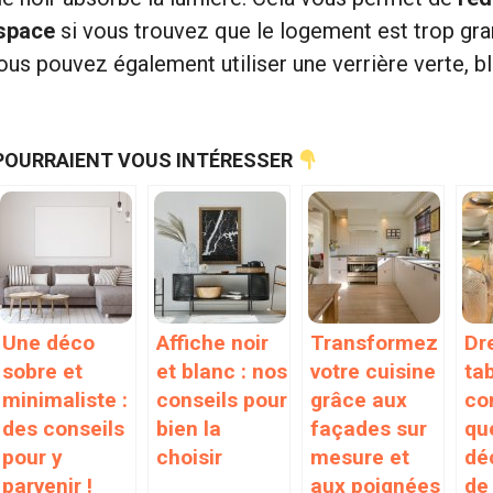
espace
si vous trouvez que le logement est trop gra
ous pouvez également utiliser une verrière verte, b
POURRAIENT VOUS INTÉRESSER
Une déco
Affiche noir
Transformez
Dr
sobre et
et blanc : nos
votre cuisine
tab
minimaliste :
conseils pour
grâce aux
co
des conseils
bien la
façades sur
qu
pour y
choisir
mesure et
dé
parvenir !
aux poignées
de