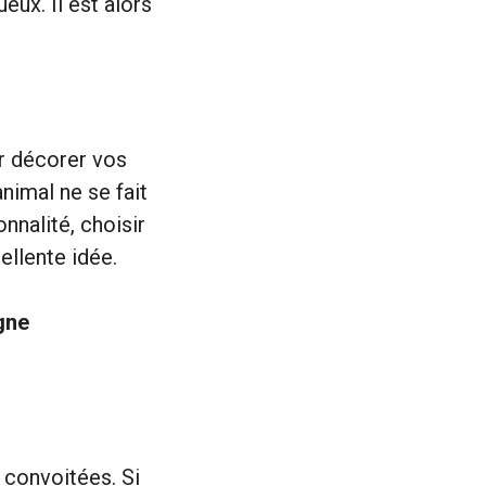
eux. Il est alors
r décorer vos
nimal ne se fait
nnalité, choisir
ellente idée.
gne
 convoitées. Si