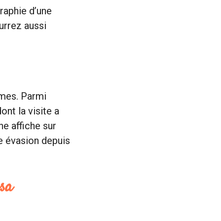
graphie d’une
ourrez aussi
imes. Parmi
nt la visite a
e affiche sur
le évasion depuis
sa