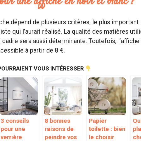
our une affiche en noir et blanc ?
iche dépend de plusieurs critères, le plus important 
tiste qui l’aurait réalisé. La qualité des matières uti
 cadre sera aussi déterminante. Toutefois, l’affiche 
essible à partir de 8 €.
POURRAIENT VOUS INTÉRESSER
3 conseils
8 bonnes
Papier
Qu
pour une
raisons de
toilette : bien
pl
verrière
peindre vos
le choisir
ch