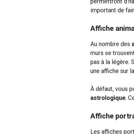
permettront d’ha
important de fair
Affiche anim
Au nombre des
murs se trouvent 
pas à la légère. 
une affiche sur l
À défaut, vous p
astrologique
. C
Affiche portr
Les affiches por