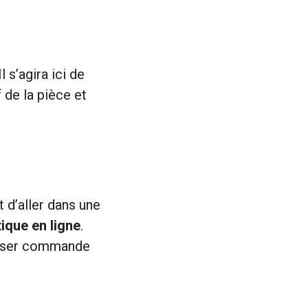
 s’agira ici de
f de la pièce et
it d’aller dans une
ique en ligne
.
passer commande