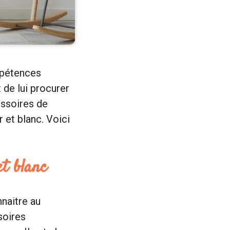
mpétences
t de lui procurer
essoires de
r et blanc. Voici
et blanc
nnaitre au
soires