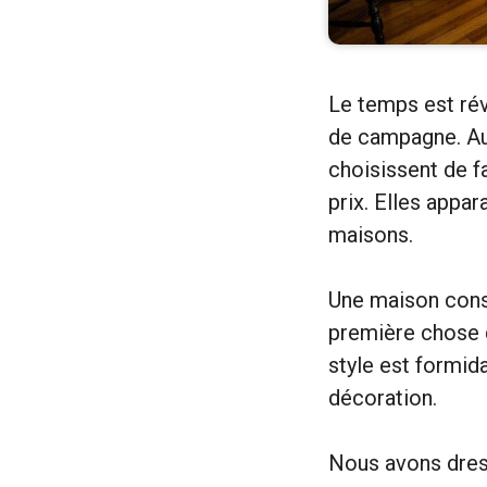
Le temps est ré
de campagne. Auj
choisissent de f
prix. Elles app
maisons.
Une maison const
première chose q
style est formida
décoration.
Nous avons dress