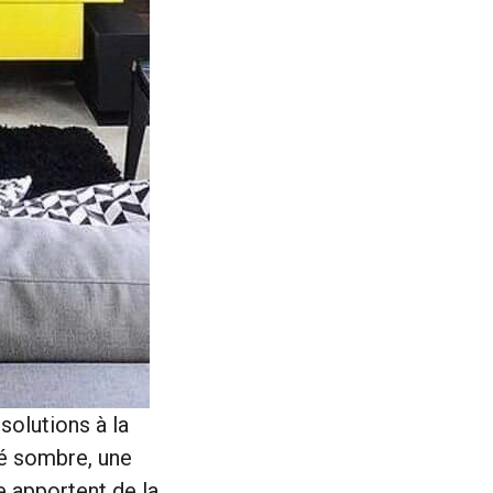
solutions à la
té sombre, une
e apportent de la