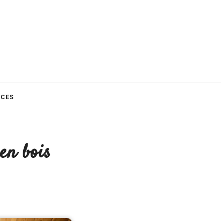
CES
en bois