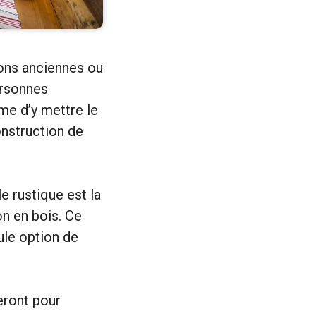
ons anciennes ou
ersonnes
me d’y mettre le
nstruction de
e rustique est la
on en bois. Ce
eule option de
eront pour