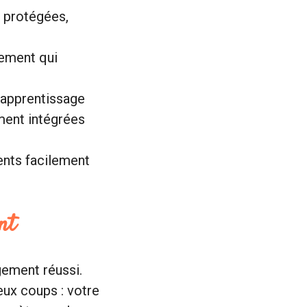
s protégées,
gement qui
 apprentissage
ment intégrées
ents facilement
nt
gement réussi.
eux coups : votre