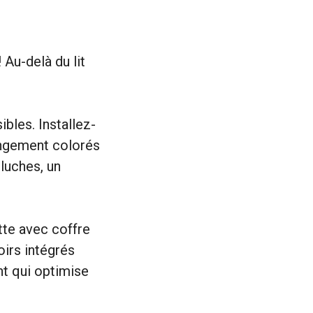
 Au-delà du lit
bles. Installez-
angement colorés
eluches, un
tte avec coffre
oirs intégrés
nt qui optimise