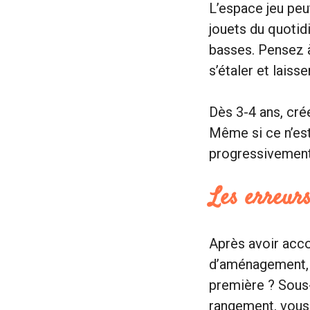
L’espace jeu peut
jouets du quotid
basses. Pensez à
s’étaler et laiss
Dès 3-4 ans, cré
Même si ce n’est
progressivement
Les erreurs
Après avoir acc
d’aménagement, j
première ? Sous
rangement, vous 