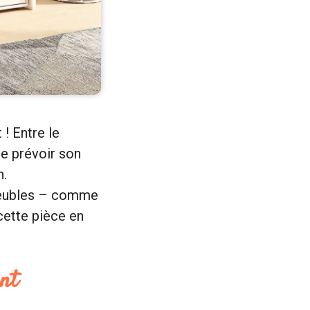
 ! Entre le
de prévoir son
n.
meubles – comme
cette pièce en
ent