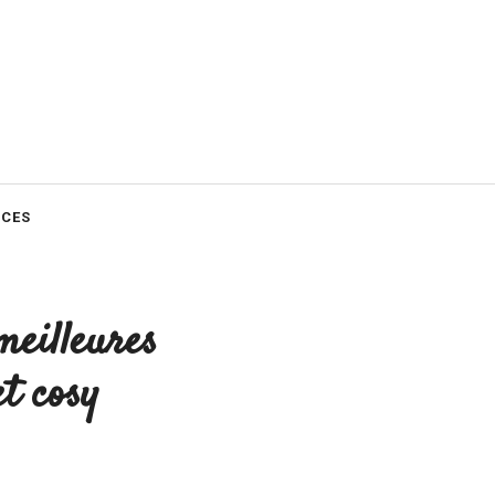
CES
eilleures
t cosy