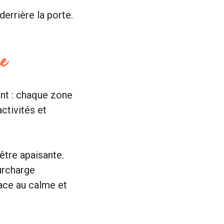
derrière la porte.
re
nt : chaque zone
ctivités et
être apaisante.
urcharge
pace au calme et