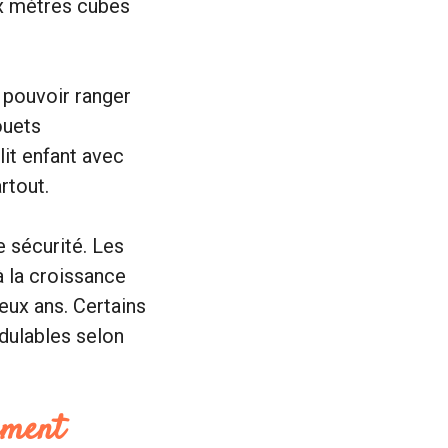
ux mètres cubes
z pouvoir ranger
ouets
it enfant avec
rtout.
e sécurité. Les
à la croissance
eux ans. Certains
dulables selon
ement