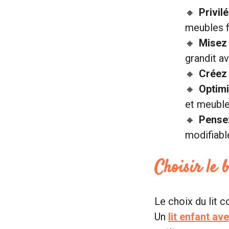
Privil
meubles f
Misez 
grandit av
Créez 
Optimi
et meuble
Pensez
modifiabl
Choisir le 
Le choix du lit 
Un
lit enfant a