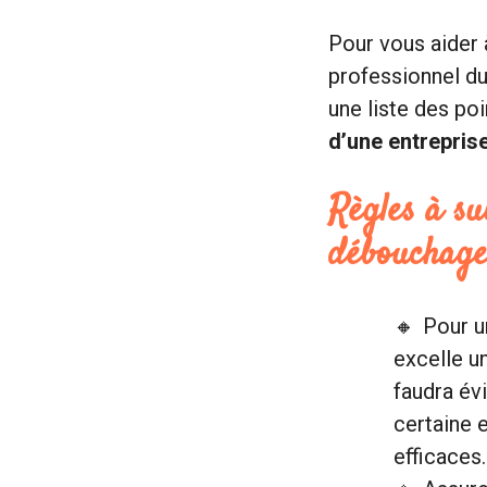
Pour vous aider à
professionnel d
une liste des po
d’une entrepri
Règles à su
débouchag
Pour un
excelle 
faudra évi
certaine 
efficaces.