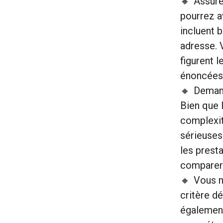
Assure
pourrez a
incluent 
adresse. 
figurent 
énoncées
Demand
Bien que l
complexité
sérieuses
les prest
comparer 
Vous n
critère d
également