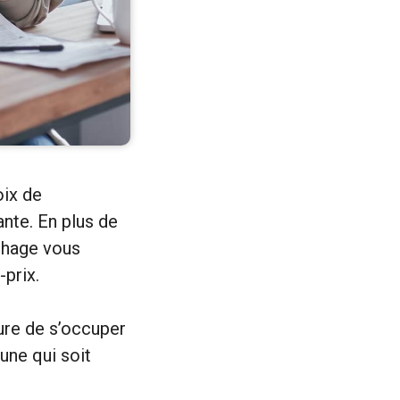
oix de
nte. En plus de
chage vous
-prix.
sure de s’occuper
 une qui soit