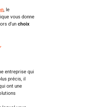
on
, le
ique vous donne
lors d’un
choix
e
ne entreprise qui
lus précis, il
qui ont une
olutions