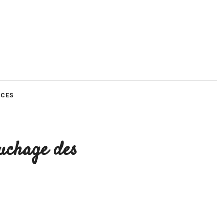
CES
uchage des