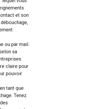
r lequel vous
seignements
contact et son
de débouchage,
irement
e ou par mail.
 selon sa
entreprises
re claire pour
our pouvoir
en tant que
uchage. Tenez
 des