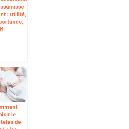
assainisse
t : utilité,
portance,
if
mment
isir le
telas de