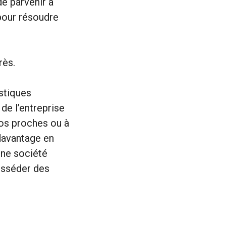
de parvenir à
 pour résoudre
rès.
istiques
 de l’entreprise
os proches ou à
 davantage en
Une société
osséder des