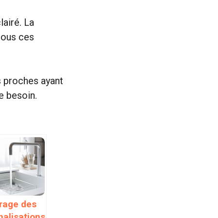
lairé. La
tous ces
s proches ayant
e besoin.
rage des
nalisations