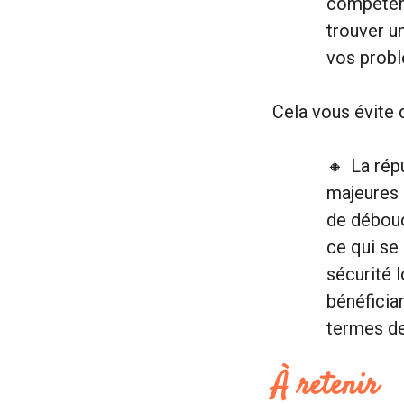
compétenc
trouver u
vos prob
Cela vous évite 
La rép
majeures d
de débouc
ce qui se
sécurité 
bénéficia
termes de
À retenir