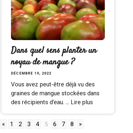
Dans quel sens planter un
noyau de mangue ?
DÉCEMBRE 19, 2022
Vous avez peut-être déjà vu des
graines de mangue stockées dans
des récipients d’eau. …
Lire plus
«
1
2
3
4
5
6
7
8
»