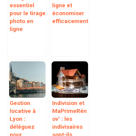
essentiel
ligne et
pour le tirage
économiser
photo en
efficacement
ligne
Gestion
Indivision et
locative à
MaPrimeRén
Lyon :
ov’ : les
déléguez
indivisaires
pour
sont-ils