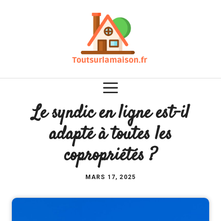
Aller
au
contenu
Le syndic en ligne est-il
adapté à toutes les
copropriétés ?
MARS 17, 2025