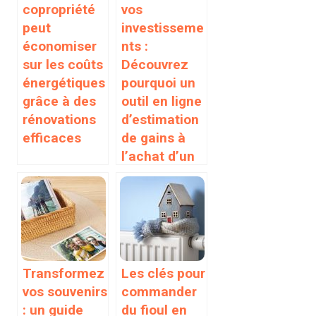
copropriété
vos
peut
investisseme
économiser
nts :
sur les coûts
Découvrez
énergétiques
pourquoi un
grâce à des
outil en ligne
rénovations
d’estimation
efficaces
de gains à
l’achat d’un
viager
occupé est
indispensabl
e.
Transformez
Les clés pour
vos souvenirs
commander
: un guide
du fioul en