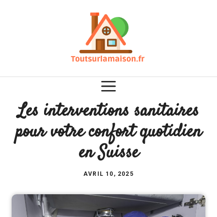
Aller
au
contenu
Les interventions sanitaires
pour votre confort quotidien
en Suisse
AVRIL 10, 2025